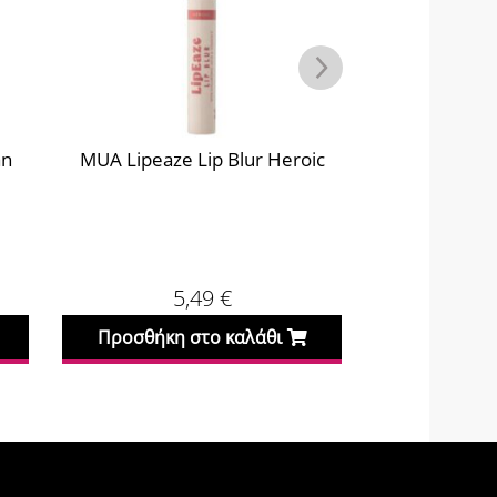
an
MUA Lipeaze Lip Blur Heroic
MUA Lipeaze
5,49
€
Προσθήκη στο καλάθι
Προσθήκη