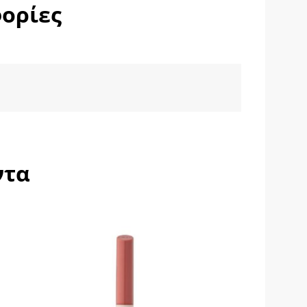
ορίες
ντα