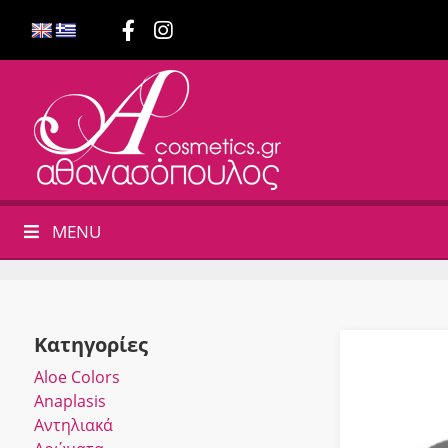
MENU
Κατηγορίες
Αloe Colors
Anaplasis
Αντηλιακά