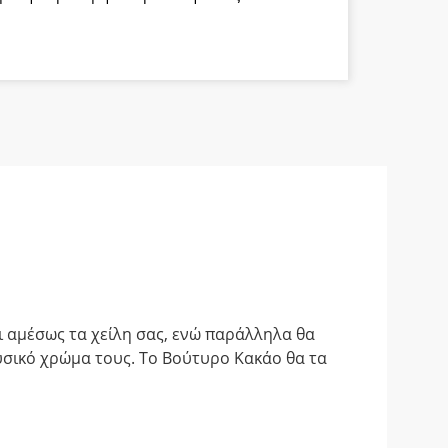
α
ι αμέσως τα χείλη σας, ενώ παράλληλα θα
φυσικό χρώμα τους. Το Βούτυρο Κακάο θα τα