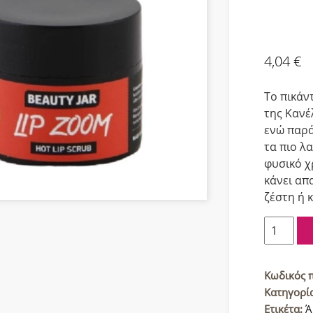
4,04
€
Το πικάν
της Κανέ
ενώ παρά
τα πιο λ
φυσικό χ
κάνει απ
ζέστη ή 
Beauty
Jar
Zoom
Απολεπισ
Κωδικός 
χειλιών
Κατηγορί
15ml
Ετικέτα:
Ά