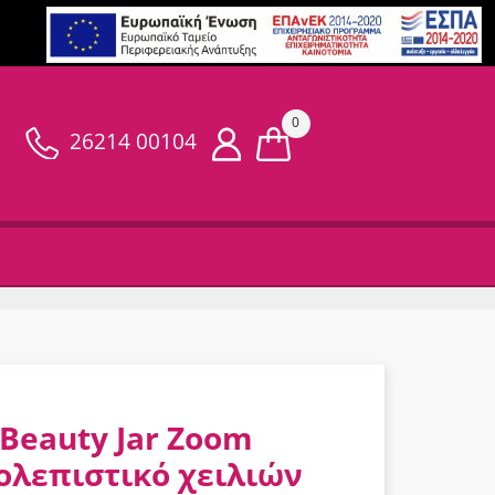
0
26214 00104
Beauty Jar Zoom
ολεπιστικό χειλιών