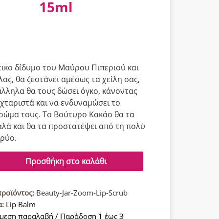
15ml
τικο δίδυμο του Μαύρου Πιπεριού και
λας, θα ζεστάνει αμέσως τα χείλη σας,
λληλα θα τους δώσει όγκο, κάνοντας
αχταριστά και να ενδυναμώσει το
ρώμα τους. Το Βούτυρο Κακάο θα τα
αλά και θα τα προστατέψει από τη πολύ
κρύο.
Προσθήκη στο καλάθι
τικό
προϊόντος:
Beauty-Jar-Zoom-Lip-Scrub
α:
Lip Balm
μεση παραλαβή / Παράδοση 1 έως 3