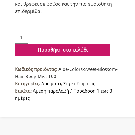
και θρέφει σε βάθος και την πιο ευαίσθητη
επιδερμίδα.
Aloe+
Colors
Sweet
Προσθήκη στο καλάθι
Blossom
Σπρέι
Κωδικός προϊόντος:
Aloe-Colors-Sweet-Blossom-
σώματος
Hair-Body-Mist-100
100ml
Κατηγορίες:
Αρώματα
,
Σπρέι Σώματος
ποσότητα
Ετικέτα:
Άμεση παραλαβή / Παράδοση 1 έως 3
ημέρες