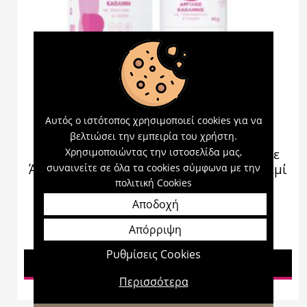
Αυτός ο ιστότοπος χρησιμοποιεί cookies για να
βελτιώσει την εμπειρία του χρήστη.
Χρησιμοποιώντας την ιστοσελίδα μας,
Anaplasis Μάσκα Προσώπου σε Stick με
Άργιλο Καολίνης, Τριαντάφυλλο & Γιασεμί
συναινείτε σε όλα τα cookies σύμφωνα με την
40gr
πολιτική Cookies
Αποδοχή
Απόρριψη
14,00
€
Ρυθμίσεις Cookies
Προσθήκη στο καλάθι
Περισσότερα